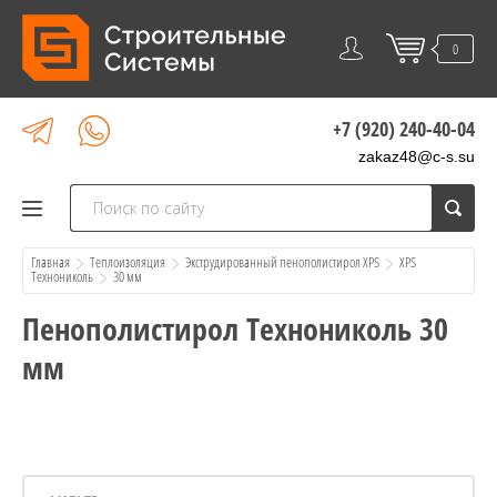
0
+7 (920) 240-40-04
zakaz48@c-s.su
Главная
Теплоизоляция
Экструдированный пенополистирол XPS
XPS 
Технониколь
  30 мм
Пенополистирол Технониколь 30
мм