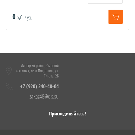
0
руб. /
уп.
Липецкий район, Сырский
сельсовет, село Подгорное, ул.
Титова, 2Б
+7 (920) 240-40-04
zakaz48@c-s.su
Присоединяйтесь!