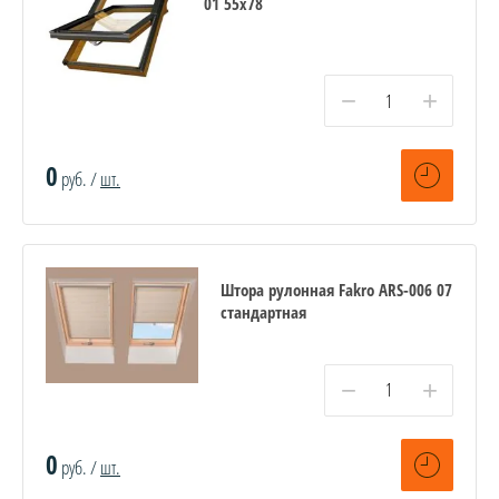
01 55х78
−
+
0
руб. /
шт.
Штора рулонная Fakro ARS-006 07
стандартная
−
+
0
руб. /
шт.