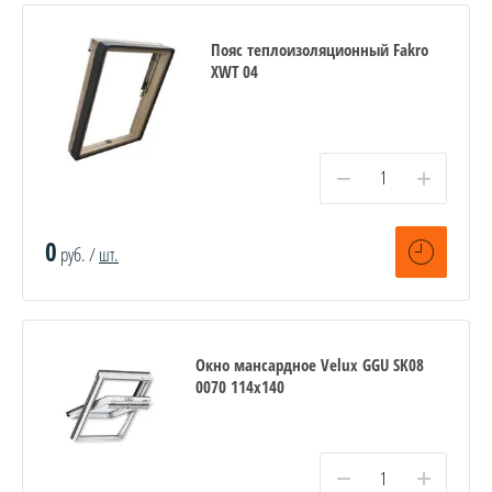
Пояс теплоизоляционный Fakro
XWT 04
−
+
0
руб. /
шт.
Окно мансардное Velux GGU SK08
0070 114x140
−
+