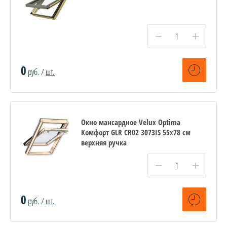
−
+
0
руб. /
шт.
Окно мансардное Velux Optima
Комфорт GLR CR02 3073IS 55x78 см
верхняя ручка
−
+
0
руб. /
шт.