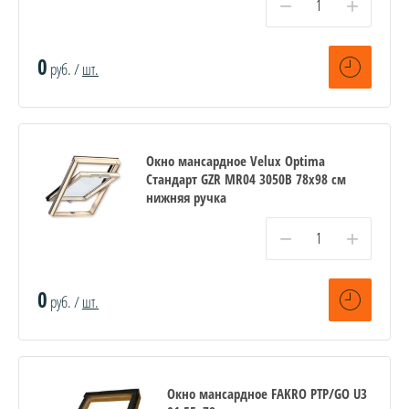
−
+
0
руб. /
шт.
Окно мансардное Velux Optima
Стандарт GZR MR04 3050B 78x98 см
нижняя ручка
−
+
0
руб. /
шт.
Окно мансардное FAKRO PTP/GO U3