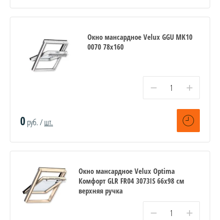
Окно мансардное Velux GGU MK10
0070 78x160
−
+
0
руб. /
шт.
Окно мансардное Velux Optima
Комфорт GLR FR04 3073IS 66x98 см
верхняя ручка
−
+