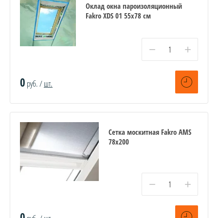
Оклад окна пароизоляционный
Fakro XDS 01 55х78 см
−
+
0
руб. /
шт.
Сетка москитная Fakro AMS
78х200
−
+
0