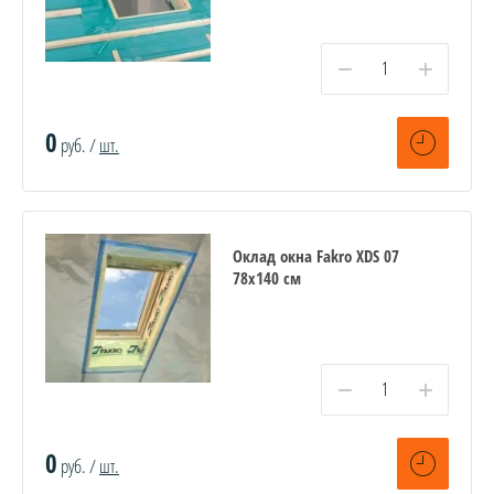
−
+
0
руб. /
шт.
Оклад окна Fakro XDS 07
78х140 см
−
+
0
руб. /
шт.