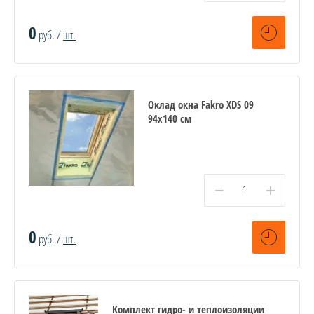
0
руб. /
шт.
Оклад окна Fakro XDS 09
94х140 см
−
+
0
руб. /
шт.
Комплект гидро- и теплоизоляции