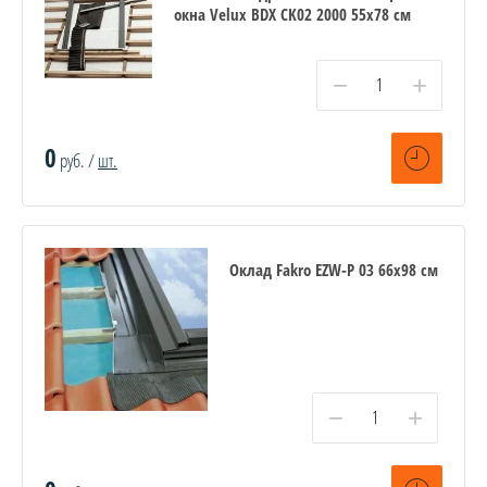
окна Velux BDX CK02 2000 55x78 см
−
+
0
руб. /
шт.
Оклад Fakro EZW-P 03 66х98 см
−
+