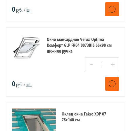
0
руб. /
шт.
Окно мансардное Velux Optima
Комфорт GLP FR04 0073BIS 66x98 см
нижняя ручка
−
+
0
руб. /
шт.
Оклад окна Fakro XDP 07
78х140 см