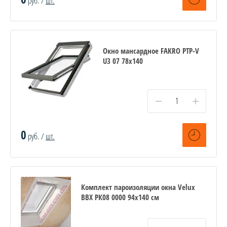
руб. /
шт.
Окно мансардное FAKRO PTP-V
U3 07 78х140
−
+
0
руб. /
шт.
Комплект пароизоляции окна Velux
BBX PК08 0000 94x140 см