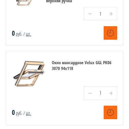
верхняя ручка
−
+
0
руб. /
шт.
Окно мансардное Velux GGL PK06
3070 94х118
−
+
0
руб. /
шт.