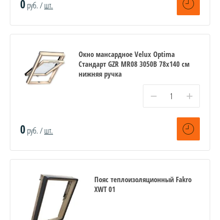
0
руб. /
шт.
Окно мансардное Velux Optima
Стандарт GZR MR08 3050B 78x140 см
нижняя ручка
−
+
0
руб. /
шт.
Пояс теплоизоляционный Fakro
XWT 01