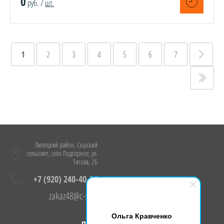
0
руб. /
шт.
1
2
3
4
5
6
7
Липецкий район, Сырский
сельсовет, село Подгорное, ул.
Титова, 2Б
+7 (920) 240-40-04
zakaz48@c-s.su
Ольга Кравченко