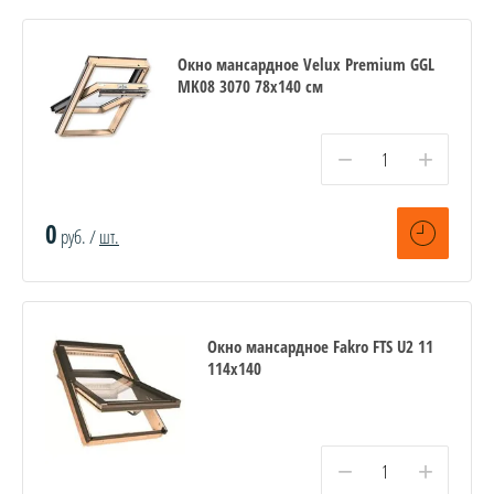
Окно мансардное Velux Premium GGL
MK08 3070 78х140 см
−
+
0
руб. /
шт.
Окно мансардное Fakro FTS U2 11
114х140
−
+