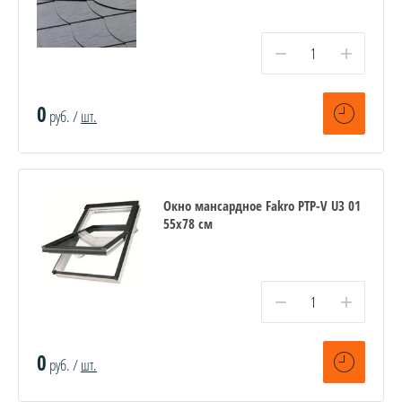
−
+
0
руб. /
шт.
Окно мансардное Fakro PTP-V U3 01
55х78 см
−
+
0
руб. /
шт.