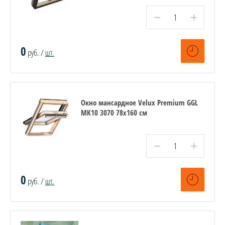
−
+
0
руб. /
шт.
Окно мансардное Velux Premium GGL
MK10 3070 78x160 см
−
+
0
руб. /
шт.