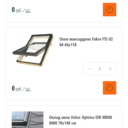
0
руб. /
шт.
Окно мансардное Fakro FTS U2
04 66х118
−
+
0
руб. /
шт.
Оклад окна Velux Optima ESR MR08
0000 78х140 см