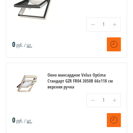
−
+
0
руб. /
шт.
Окно мансардное Velux Optima
Стандарт GZR FR04 3050B 66x118 см
верхняя ручка
−
+
0
руб. /
шт.