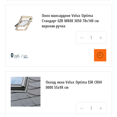
Окно мансардное Velux Optima
Стандарт GZR MR08 3050 78x140 см
верхняя ручка
−
+
0
руб. /
шт.
Оклад окна Velux Optima ESR CR04
0000 55x98 см
−
+