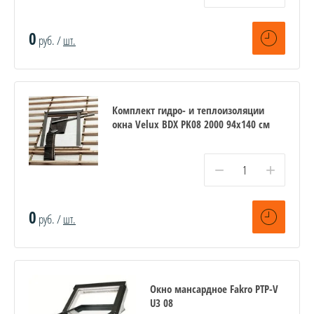
0
руб. /
шт.
Комплект гидро- и теплоизоляции
окна Velux BDX PK08 2000 94x140 см
−
+
0
руб. /
шт.
Окно мансардное Fakro PTP-V
U3 08