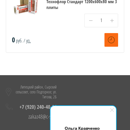
Технофлор Стандарт 1200х600х80 мм 3
плиты
−
+
0
руб. /
уп.
Липецкий район, Сырский
сельсовет, село Подгорное, ул.
Титова, 2Б
+7 (920) 240-40-04
zakaz48@c-s.su
Ольга Кравченко